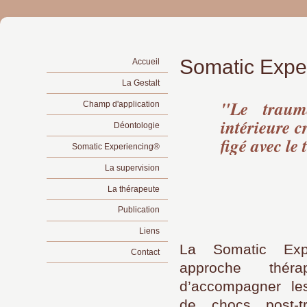
Somatic Expe
Accueil
La Gestalt
"Le traum
Champ d'application
intérieure 
Déontologie
figé avec le
Somatic Experiencing®
La supervision
La thérapeute
Publication
Liens
La Somatic Exp
Contact
approche thérap
d’accompagner le
de chocs post-t